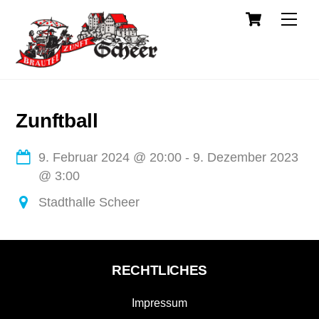
Cart
Skip
Back
Men
to
To
content
Top
Zunftball
9. Februar 2024
@
20:00
-
9. Dezember 2023
@
3:00
Stadthalle Scheer
RECHTLICHES
Impressum